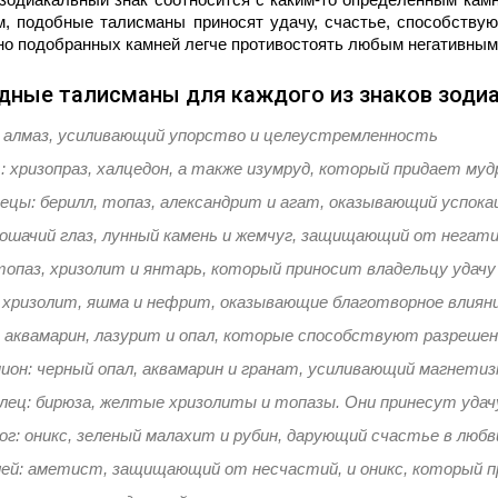
м, подобные талисманы приносят удачу, счастье, способству
но подобранных камней легче противостоять любым негативным
дные талисманы для каждого из знаков зоди
 алмаз, усиливающий упорство и целеустремленность
: хризопраз, халцедон, а также изумруд, который придает м
ецы: берилл, топаз, александрит и агат, оказывающий успок
кошачий глаз, лунный камень и жемчуг, защищающий от негат
топаз, хризолит и янтарь, который приносит владельцу удачу
 хризолит, яшма и нефрит, оказывающие благотворное влияни
 аквамарин, лазурит и опал, которые способствуют разреше
ион: черный опал, аквамарин и гранат, усиливающий магнетиз
ец: бирюза, желтые хризолиты и топазы. Они принесут удачу
ог: оникс, зеленый малахит и рубин, дарующий счастье в любв
ей: аметист, защищающий от несчастий, и оникс, который п