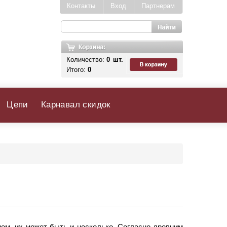
Контакты
Вход
Партнерам
Количество:
0
шт.
Итого:
0
Цепи
Карнавал скидок
ем, их может быть и несколько. Согласно древним