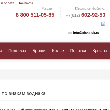
 и оплата
Контакты
Магазин:
Ювелирная фабрика:
8 800 511-05-85
602-92-50
+7(812)
info@elana-uk.ru
и
Подвесы
Броши
Колье
Печатки
Кресты
 по знакам зодиака
зодиакальный знак соотносится с каким-то определенным камн