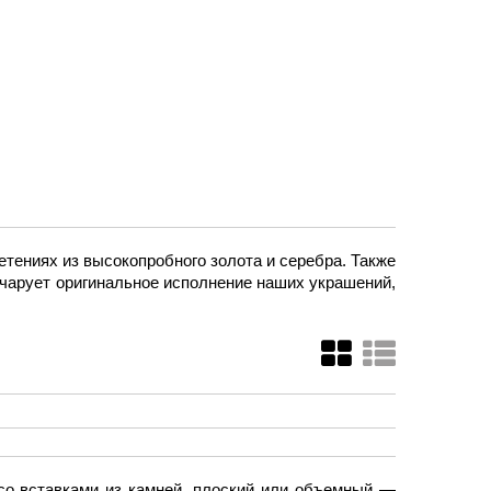
тениях из высокопробного золота и серебра. Также
очарует оригинальное исполнение наших украшений,
со вставками из камней, плоский или объемный —