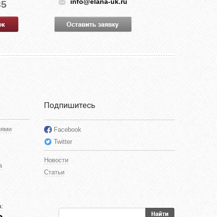
info@elana-uk.ru
85
Подпишитесь
иями
Facebook
Twitter
Новости
а
Статьи
: