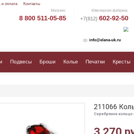
 и оплата
Контакты
Магазин:
Ювелирная фабрика:
8 800 511-05-85
602-92-50
+7(812)
info@elana-uk.ru
и
Подвесы
Броши
Колье
Печатки
Кресты
211066 Кол
Серебряное кольцо 
3 270 р