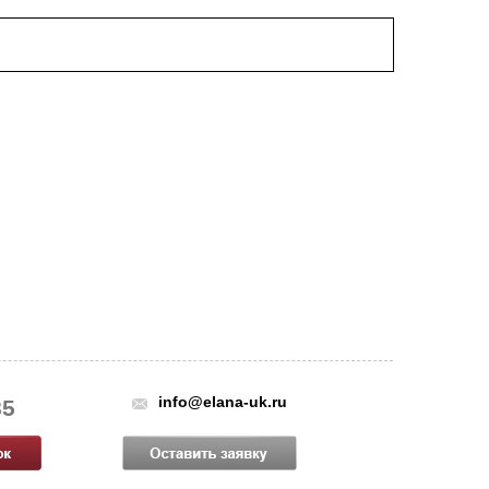
info@elana-uk.ru
85