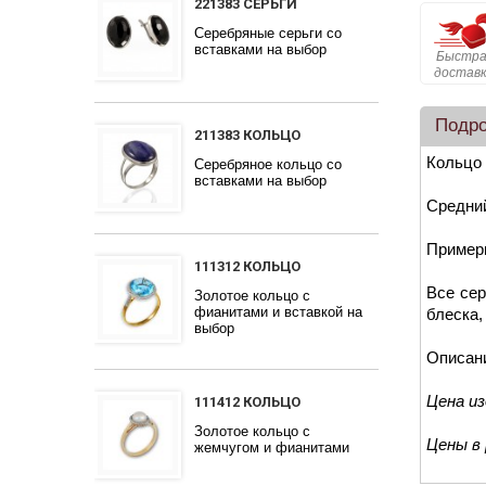
221383 СЕРЬГИ
Серебряные серьги со
вставками на выбор
Быстра
достав
Подр
211383 КОЛЬЦО
Кольцо 
Серебряное кольцо со
вставками на выбор
Средний
Примерн
111312 КОЛЬЦО
Все сер
Золотое кольцо с
фианитами и вставкой на
блеска,
выбор
Описан
Цена и
111412 КОЛЬЦО
Золотое кольцо с
Цены в
жемчугом и фианитами