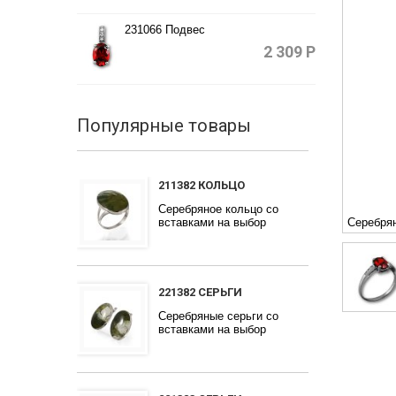
231066 Подвес
2 309
Р
Популярные товары
211382 КОЛЬЦО
Серебряное кольцо со
вставками на выбор
Серебря
221382 СЕРЬГИ
Серебряные серьги со
вставками на выбор