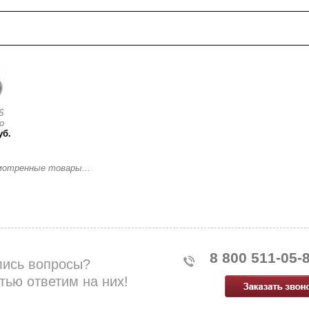
смотренные товары
6
о
уб.
мотренные товары...
8 800 511-05-
лись вопросы?
тью ответим на них!