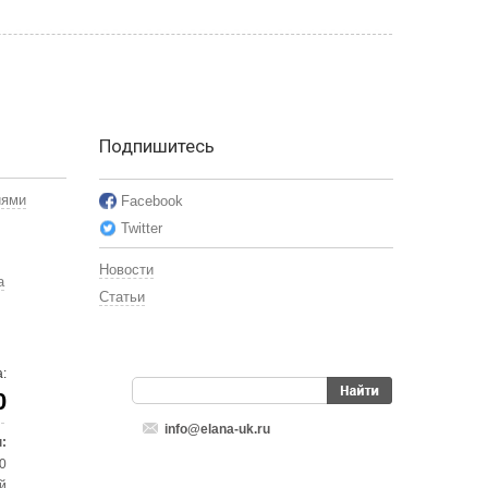
Подпишитесь
иями
Facebook
Twitter
Новости
а
Статьи
:
0
info@elana-uk.ru
:
00
й