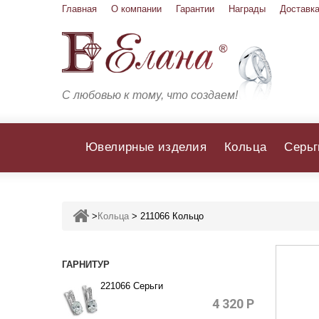
Главная
О компании
Гарантии
Награды
Доставка
С любовью к тому, что создаем!
Ювелирные изделия
Кольца
Серьг
>
Кольца
>
211066 Кольцо
ГАРНИТУР
221066 Серьги
4 320
Р