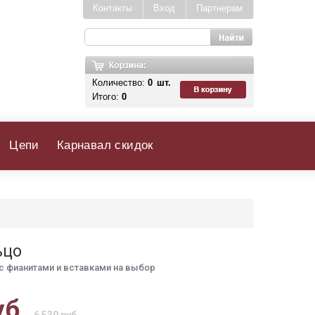
Контакты
Вход
Партнерам
Количество:
0
шт.
Итого:
0
Цепи
Карнавал скидок
ьцо
с фианитами и вставками на выбор
уб.