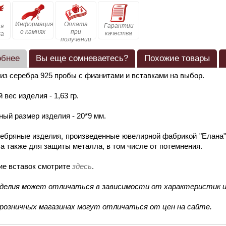
Информация
Оплата
Гарантии
я
о камнях
при
качества
ка
получении
обнее
Вы еще сомневаетесь?
Похожие товары
из серебра 925 пробы с фианитами и вставками на выбор.
 вес изделия - 1,63 гр.
ый размер изделия - 20*9 мм.
ебряные изделия, произведенные ювелирной фабрикой "Елана"
 а также для защиты металла, в том числе от потемнения.
ие вставок смотрите
здесь
.
зделия может отличаться в зависимости от характеристик и
 розничных магазинах могут отличаться от цен на сайте.