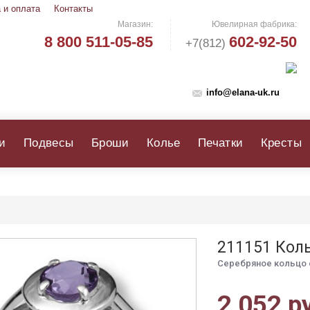
 и оплата
Контакты
Магазин:
Ювелирная фабрика:
8 800 511-05-85
602-92-50
+7(812)
info@elana-uk.ru
и
Подвесы
Броши
Колье
Печатки
Кресты
211151 Кол
Серебряное кольцо 
2 052 р