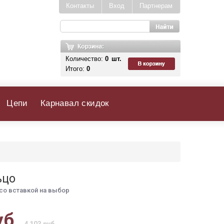
Контакты
Вход
Партнерам
Количество:
0
шт.
Итого:
0
Цепи
Карнавал скидок
ьцо
со вставкой на выбор
уб.