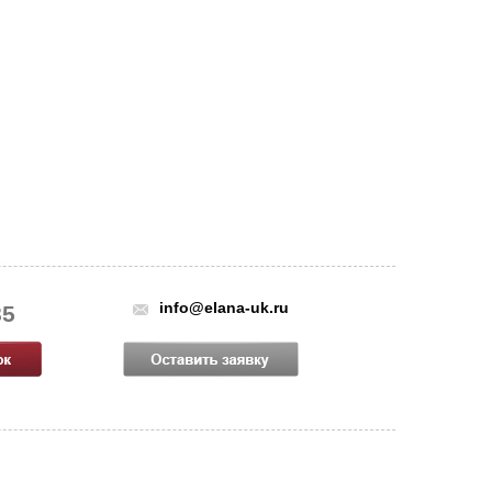
info@elana-uk.ru
85