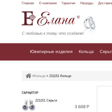
Главная
О компании
Гарантии
Награды
Доставка
С любовью к тому, что создаем!
Ювелирные изделия
Кольца
Серьг
>
Кольца
>
211151 Кольцо
ГАРНИТУР
221151 Серьги
3 608
Р