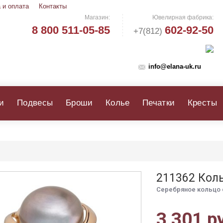
 и оплата
Контакты
Магазин:
Ювелирная фабрика:
8 800 511-05-85
602-92-50
+7(812)
info@elana-uk.ru
и
Подвесы
Броши
Колье
Печатки
Кресты
211362 Кол
Серебряное кольцо
3 301 р