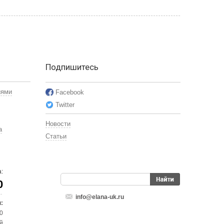
Подпишитесь
иями
Facebook
Twitter
Новости
а
Статьи
:
0
info@elana-uk.ru
:
00
й