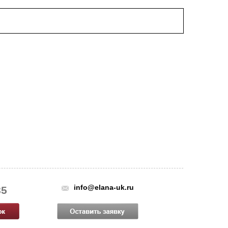
info@elana-uk.ru
85