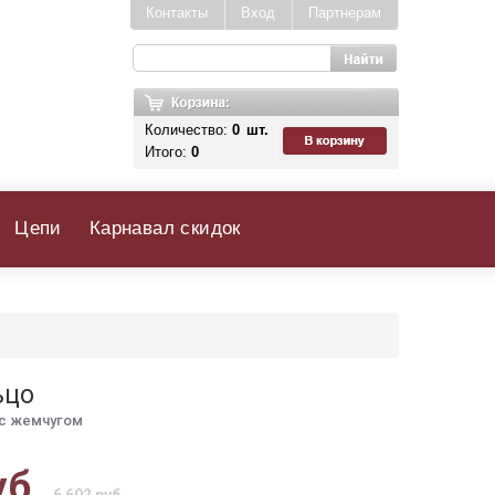
Контакты
Вход
Партнерам
Количество:
0
шт.
Итого:
0
Цепи
Карнавал скидок
ьцо
 с жемчугом
уб.