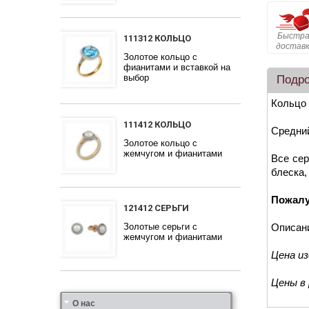
Быстра
111312 КОЛЬЦО
достав
Золотое кольцо с
фианитами и вставкой на
выбор
Подр
Кольцо 
111412 КОЛЬЦО
Средний
Золотое кольцо с
жемчугом и фианитами
Все сер
блеска,
Пожалу
121412 СЕРЬГИ
Золотые серьги с
Описан
жемчугом и фианитами
Цена и
Цены в
Ювелирная фабрика
Сеть магазинов
Партнерам
Гарантия качества
Дизайн
Индивидуальный подход
Наши цены и скидки
Золотые руки
Награды, дипломы, участие в выставках
Отзывы
О нас