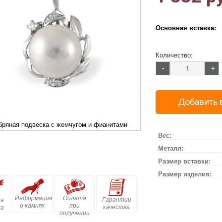
Основная вставка:
Количество:
-
+
Добавить 
бряная подвеска с жемчугом и фианитами
Вес:
Металл:
Размер вставки:
Размер изделия:
Информация
Оплата
Гарантии
я
о камнях
при
качества
ка
получении