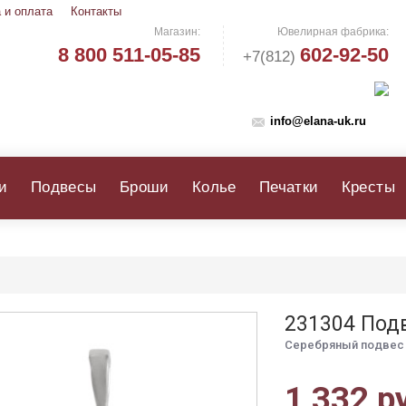
 и оплата
Контакты
Магазин:
Ювелирная фабрика:
8 800 511-05-85
602-92-50
+7(812)
info@elana-uk.ru
и
Подвесы
Броши
Колье
Печатки
Кресты
231304 Под
Серебряный подвес 
1 332 р