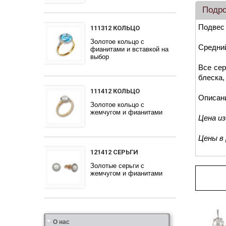
Подр
Подвес 
111312 КОЛЬЦО
Золотое кольцо с
Средний
фианитами и вставкой на
выбор
Все сер
блеска,
111412 КОЛЬЦО
Описан
Золотое кольцо с
жемчугом и фианитами
Цена и
Цены в
121412 СЕРЬГИ
Золотые серьги с
жемчугом и фианитами
Про
Ювелирная фабрика
Сеть магазинов
Партнерам
Гарантия качества
Дизайн
Индивидуальный подход
Наши цены и скидки
Золотые руки
Награды, дипломы, участие в выставках
Отзывы
О нас