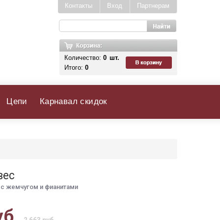
Контакты
Вход
Партнерам
Количество:
0
шт.
Итого:
0
Цепи
Карнавал скидок
вес
с жемчугом и фианитами
уб.