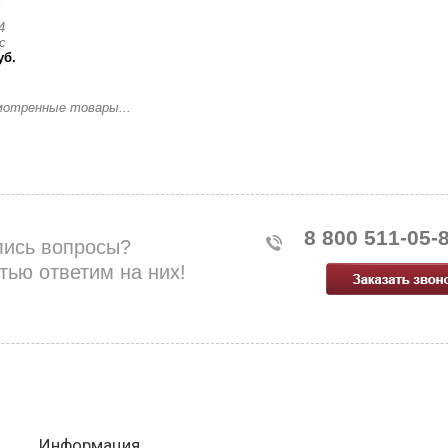
4
с
уб.
мотренные товары...
8 800 511-05-
лись вопросы?
тью ответим на них!
Информация