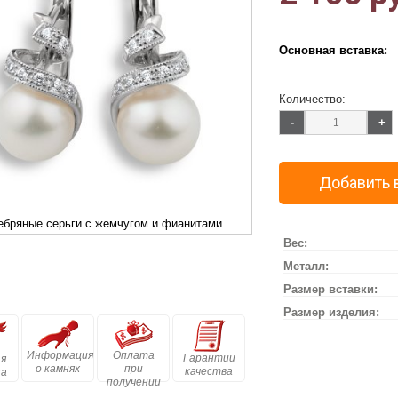
Основная вставка:
Количество:
-
+
Добавить 
ебряные серьги с жемчугом и фианитами
Вес:
Металл:
Размер вставки:
Размер изделия:
Информация
Оплата
Гарантии
я
о камнях
при
качества
ка
получении