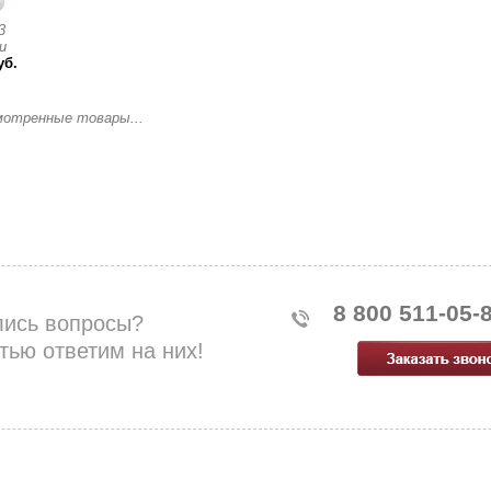
3
и
уб.
мотренные товары...
8 800 511-05-
лись вопросы?
тью ответим на них!