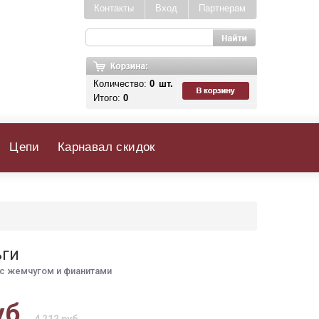
Контакты
Вход
Партнерам
Количество:
0
шт.
Итого:
0
Цепи
Карнавал скидок
ьги
с жемчугом и фианитами
уб.