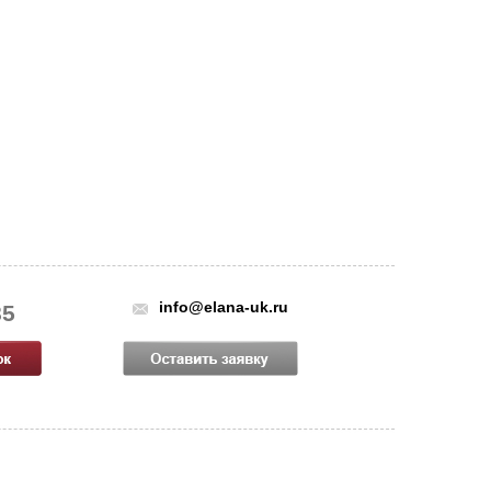
info@elana-uk.ru
85