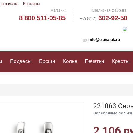
 и оплата
Контакты
Магазин:
Ювелирная фабрика:
8 800 511-05-85
602-92-50
+7(812)
info@elana-uk.ru
и
Подвесы
Броши
Колье
Печатки
Кресты
221063 Сер
Серебряные серьги 
2 106 р