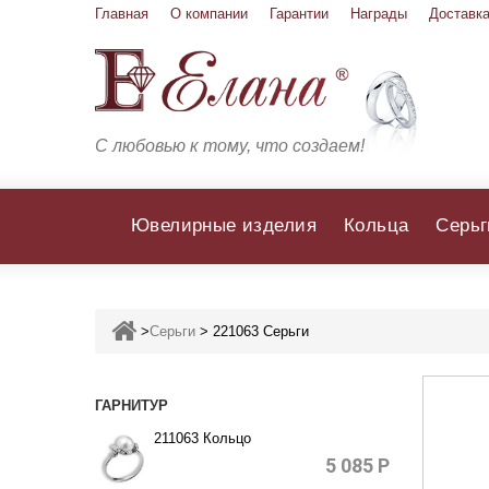
Главная
О компании
Гарантии
Награды
Доставка
С любовью к тому, что создаем!
Ювелирные изделия
Кольца
Серьг
>
Серьги
>
221063 Серьги
ГАРНИТУР
211063 Кольцо
5 085
Р