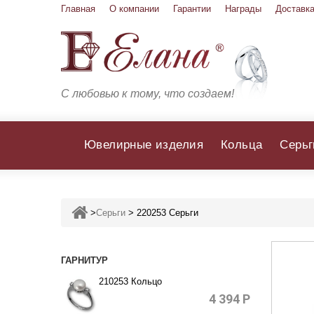
Главная
О компании
Гарантии
Награды
Доставка
С любовью к тому, что создаем!
Ювелирные изделия
Кольца
Серьг
>
Серьги
>
220253 Серьги
ГАРНИТУР
210253 Кольцо
4 394
Р