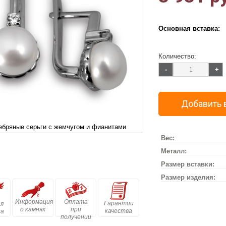
Основная вставка:
Количество:
-
+
Добавить 
ебряные серьги с жемчугом и фианитами
Вес:
Металл:
Размер вставки:
Размер изделия:
Информация
Оплата
Гарантии
я
о камнях
при
качества
ка
получении