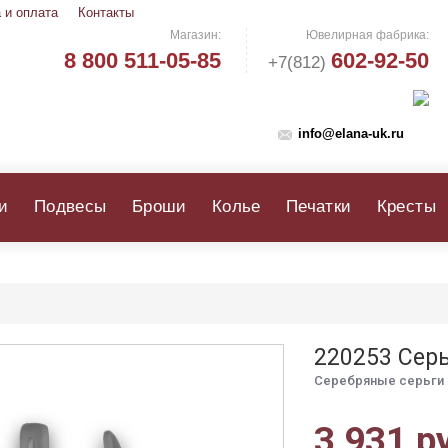
 и оплата
Контакты
Магазин:
Ювелирная фабрика:
8 800 511-05-85
602-92-50
+7(812)
info@elana-uk.ru
и
Подвесы
Броши
Колье
Печатки
Кресты
220253 Сер
Серебряные серьги 
3 931 р