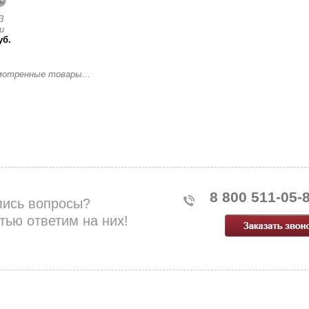
3
и
уб.
мотренные товары...
8 800 511-05-
лись вопросы?
тью ответим на них!