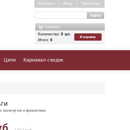
Контакты
Вход
Партнерам
Количество:
0
шт.
Итого:
0
Цепи
Карнавал скидок
ьги
с жемчугом и фианитами
уб.