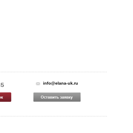
info@elana-uk.ru
85