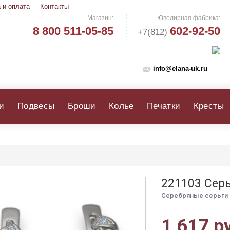
 и оплата
Контакты
Магазин:
Ювелирная фабрика:
8 800 511-05-85
602-92-50
+7(812)
info@elana-uk.ru
и
Подвесы
Броши
Колье
Печатки
Кресты
221103 Сер
Серебряные серьги 
1 617 р