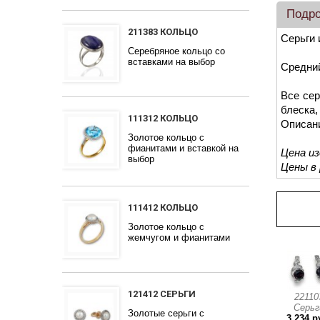
Подр
211383 КОЛЬЦО
Серьги 
Серебряное кольцо со
вставками на выбор
Средний
Все сер
блеска,
111312 КОЛЬЦО
Описан
Золотое кольцо с
фианитами и вставкой на
Цена и
выбор
Цены в
Про
111412 КОЛЬЦО
Золотое кольцо с
жемчугом и фианитами
121412 СЕРЬГИ
22110
Серьг
Золотые серьги с
3 234 р