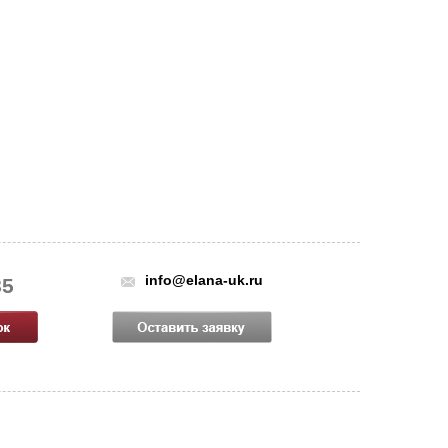
info@elana-uk.ru
85