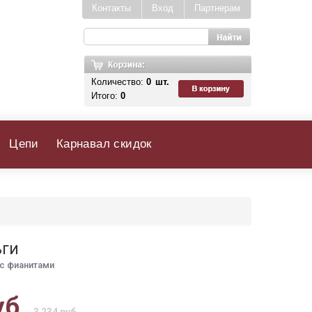
Контакты
Вход
Партнерам
Количество:
0
шт.
Итого:
0
Цепи
Карнавал скидок
ьги
с фианитами
уб.