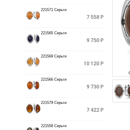
221571 Серьги
7 558
Р
221565 Серьги
9 750
Р
221569 Серьги
10 120
Р
221566 Серьги
9 730
Р
221579 Серьги
7 422
Р
221558 Серьги