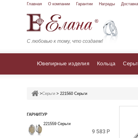
Главная
О компании
Гарантии
Награды
Доставка
С любовью к тому, что создаем!
Ювелирные изделия
Кольца
Серьг
>
Серьги
>
221560 Серьги
ГАРНИТУР
221559 Серьги
9 583
Р