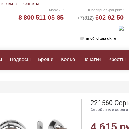
 и оплата
Контакты
Магазин:
Ювелирная фабрика:
8 800 511-05-85
602-92-50
+7(812)
info@elana-uk.ru
и
Подвесы
Броши
Колье
Печатки
Кресты
221560 Сер
Серебряные серьги 
4 615 р