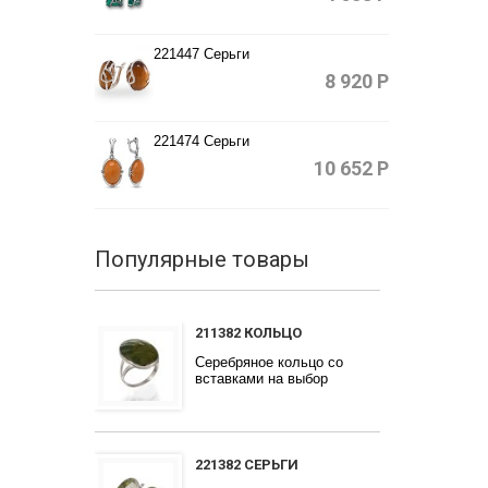
221447 Серьги
8 920
Р
221474 Серьги
10 652
Р
Популярные товары
211382 КОЛЬЦО
Серебряное кольцо со
вставками на выбор
221382 СЕРЬГИ