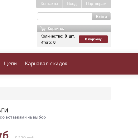
Контакты
Вход
Партнерам
Количество:
0
шт.
Итого:
0
Цепи
Карнавал скидок
ьги
со вставками на выбор
уб.