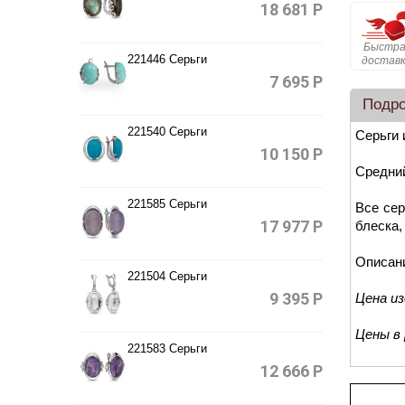
18 681
Р
Быстра
221446 Серьги
достав
7 695
Р
Подр
221540 Серьги
Серьги 
10 150
Р
Средний
221585 Серьги
Все сер
17 977
Р
блеска,
Описан
221504 Серьги
9 395
Р
Цена и
Цены в
221583 Серьги
12 666
Р