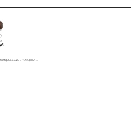
смотренные товары
0
и
уб.
мотренные товары...