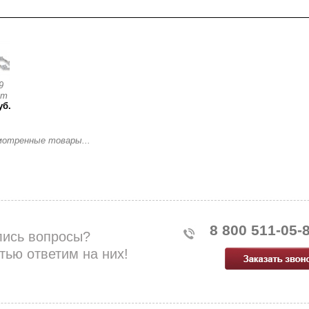
смотренные товары
9
ет
уб.
мотренные товары...
8 800 511-05-
лись вопросы?
тью ответим на них!