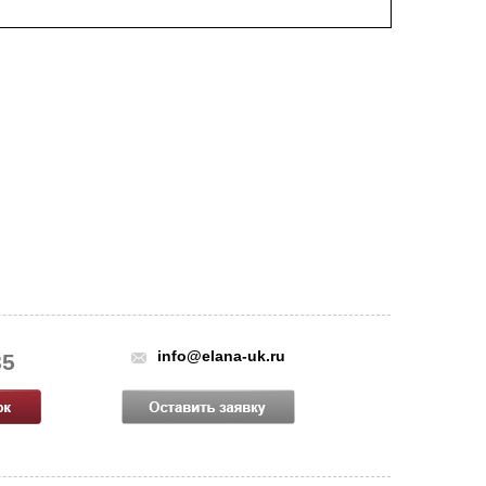
info@elana-uk.ru
85