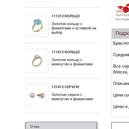
Быстра
111312 КОЛЬЦО
достав
Золотое кольцо с
фианитами и вставкой на
выбор
Подр
Браслет
111412 КОЛЬЦО
Средний
Золотое кольцо с
жемчугом и фианитами
Все сер
блеска,
Описан
121412 СЕРЬГИ
Золотые серьги с
Цена и
жемчугом и фианитами
Цены в
Ювелирная фабрика
Сеть магазинов
Партнерам
Гарантия качества
Дизайн
Индивидуальный подход
Наши цены и скидки
Золотые руки
Награды, дипломы, участие в выставках
Отзывы
О нас