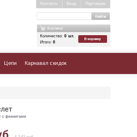
Контакты
Вход
Партнерам
Количество:
0
шт.
Итого:
0
Цепи
Карнавал скидок
слет
 с фианитами
уб.