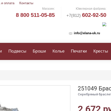
 и оплата
Контакты
Магазин:
Ювелирная фабрика:
8 800 511-05-85
602-92-50
+7(812)
info@elana-uk.ru
и
Подвесы
Броши
Колье
Печатки
Кресты
251049 Бра
Серебряный браслет
2 672 р