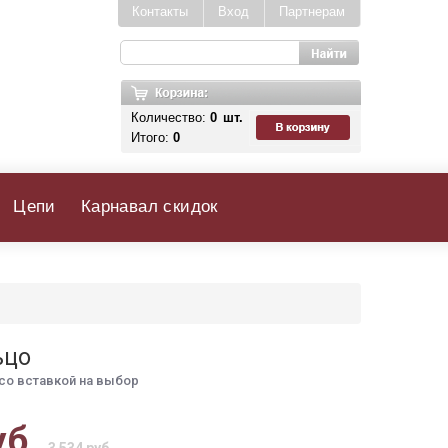
Контакты
Вход
Партнерам
Количество:
0
шт.
Итого:
0
Цепи
Карнавал скидок
ьцо
со вставкой на выбор
уб.