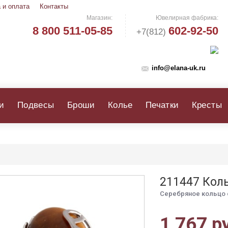
 и оплата
Контакты
Магазин:
Ювелирная фабрика:
8 800 511-05-85
602-92-50
+7(812)
info@elana-uk.ru
и
Подвесы
Броши
Колье
Печатки
Кресты
211447 Кол
Серебряное кольцо 
1 767 р