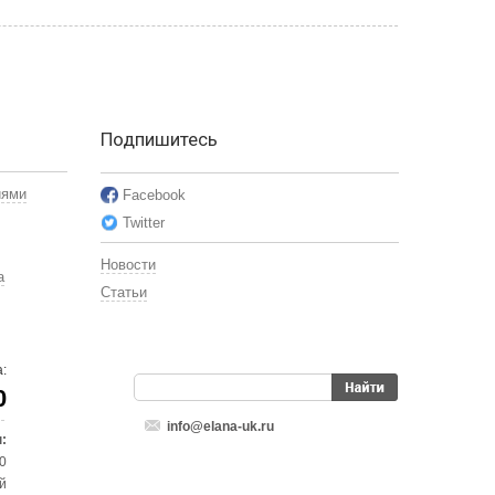
Подпишитесь
иями
Facebook
Twitter
Новости
а
Статьи
:
0
info@elana-uk.ru
:
00
й