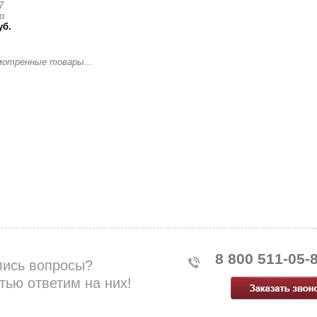
7
о
уб.
мотренные товары...
8 800 511-05-
лись вопросы?
тью ответим на них!