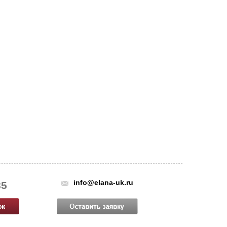
info@elana-uk.ru
85