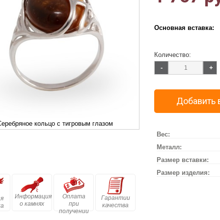
Основная вставка:
Количество:
-
+
Добавить 
Серебряное кольцо с тигровым глазом
Вес:
Металл:
Размер вставки:
Размер изделия:
Информация
Оплата
Гарантии
я
о камнях
при
качества
ка
получении