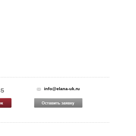
info@elana-uk.ru
85