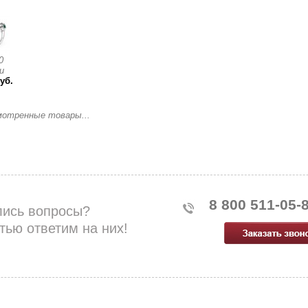
0
и
уб.
мотренные товары...
8 800 511-05-
лись вопросы?
тью ответим на них!