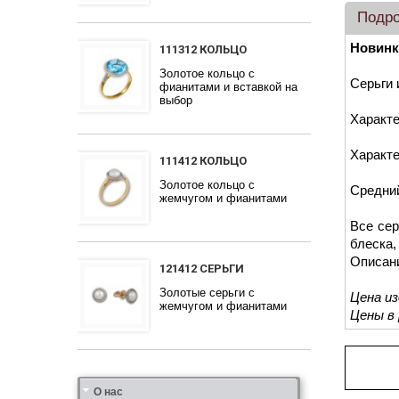
Подр
Новинк
111312 КОЛЬЦО
Золотое кольцо с
Серьги 
фианитами и вставкой на
выбор
Характе
Характе
111412 КОЛЬЦО
Золотое кольцо с
Средний
жемчугом и фианитами
Все сер
блеска,
Описан
121412 СЕРЬГИ
Золотые серьги с
Цена и
жемчугом и фианитами
Цены в
Про
Ювелирная фабрика
Сеть магазинов
Партнерам
Гарантия качества
Дизайн
Индивидуальный подход
Наши цены и скидки
Золотые руки
Награды, дипломы, участие в выставках
Отзывы
О нас