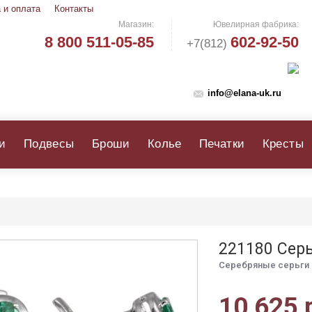
 и оплата
Контакты
Магазин:
Ювелирная фабрика:
8 800 511-05-85
602-92-50
+7(812)
info@elana-uk.ru
и
Подвесы
Броши
Колье
Печатки
Кресты
221180 Сер
Серебряные серьги 
10 625 