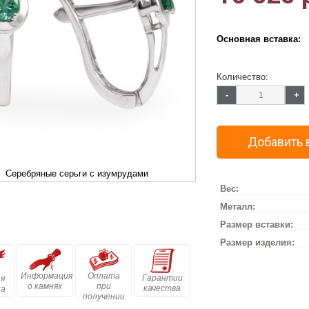
Основная вставка:
Количество:
-
+
Добавить 
Серебряные серьги с изумрудами
Вес:
Металл:
Размер вставки:
Размер изделия:
Информация
Оплата
Гарантии
я
о камнях
при
качества
ка
получении