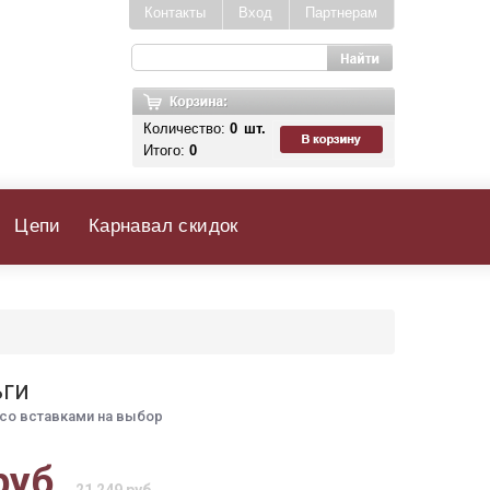
Контакты
Вход
Партнерам
Количество:
0
шт.
Итого:
0
Цепи
Карнавал скидок
ьги
со вставками на выбор
руб.