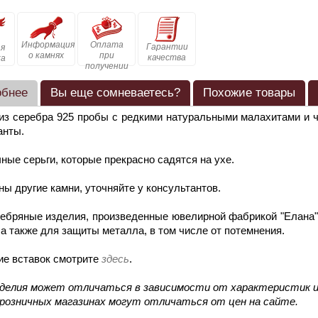
Информация
Оплата
Гарантии
я
о камнях
при
качества
ка
получении
обнее
Вы еще сомневаетесь?
Похожие товары
из серебра 925 пробы с редкими натуральными малахитами и 
анты.
ные серьги, которые прекрасно садятся на ухе.
ы другие камни, уточняйте у консультантов.
ебряные изделия, произведенные ювелирной фабрикой "Елана"
 а также для защиты металла, в том числе от потемнения.
ие вставок смотрите
здесь
.
зделия может отличаться в зависимости от характеристик и
 розничных магазинах могут отличаться от цен на сайте.