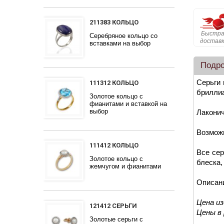
211383 КОЛЬЦО
Быстра
Серебряное кольцо со
достав
вставками на выбор
Подр
Серьги 
111312 КОЛЬЦО
брилли
Золотое кольцо с
фианитами и вставкой на
выбор
Лаконич
Возможн
111412 КОЛЬЦО
Все сер
Золотое кольцо с
блеска,
жемчугом и фианитами
Описан
Цена и
121412 СЕРЬГИ
Цены в
Золотые серьги с