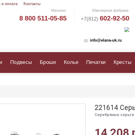
 и оплата
Контакты
Магазин:
Ювелирная фабрика:
8 800 511-05-85
602-92-50
+7(812)
info@elana-uk.ru
и
Подвесы
Броши
Колье
Печатки
Кресты
221614 Сер
Серебряные серьги 
14 208 