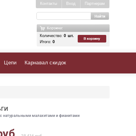
Контакты
Вход
Партнерам
Количество:
0
шт.
Итого:
0
Цепи
Карнавал скидок
ьги
с натуральными малахитами и фианитами
руб.