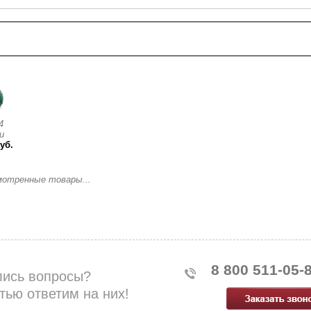
смотренные товары
4
и
уб.
мотренные товары...
8 800 511-05-
лись вопросы?
тью ответим на них!