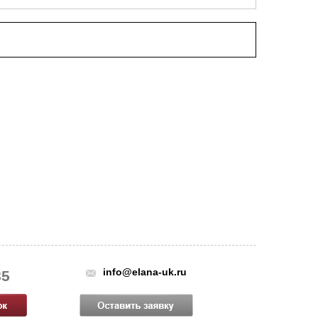
info@elana-uk.ru
85