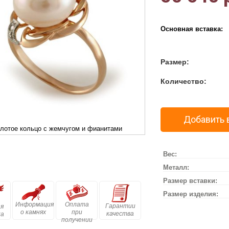
Основная вставка:
Размер:
Количество:
Добавить 
лотое кольцо с жемчугом и фианитами
Вес:
Металл:
Размер вставки:
Размер изделия:
Информация
Оплата
Гарантии
я
о камнях
при
качества
ка
получении