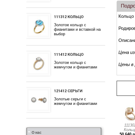
Подр
Кольцо 
111312 КОЛЬЦО
Золотое кольцо с
Родиров
фианитами и вставкой на
выбор
Описан
Цена и
111412 КОЛЬЦО
Золотое кольцо с
Цены в
жемчугом и фианитами
Про
121412 СЕРЬГИ
Золотые серьги с
жемчугом и фианитами
11130
Кольц
Ювелирная фабрика
Сеть магазинов
Партнерам
Гарантия качества
Дизайн
Индивидуальный подход
Наши цены и скидки
Золотые руки
Награды, дипломы, участие в выставках
Отзывы
О нас
50 640 р