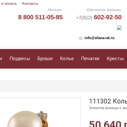
 и оплата
Контакты
Магазин:
Ювелирная фабрика:
8 800 511-05-85
602-92-50
+7(812)
info@elana-uk.ru
и
Подвесы
Броши
Колье
Печатки
Кресты
111302 Кол
Золотое кольцо с ж
50 640 