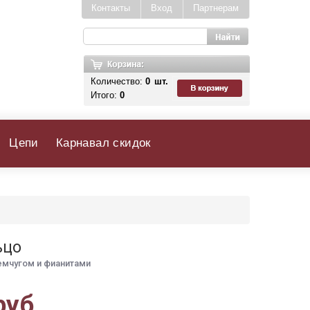
Контакты
Вход
Партнерам
Количество:
0
шт.
Итого:
0
Цепи
Карнавал скидок
ьцо
емчугом и фианитами
руб.