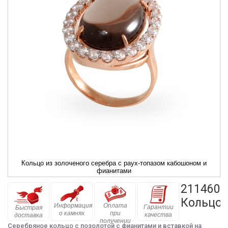
Кольцо из золоченого серебра с раух-топазом кабошоном и
фианитами
211460п
Кольцо
Информация
Оплата
Гарантии
Быстрая
о камнях
при
качества
доставка
получении
Серебряное кольцо с позолотой с фианитами и вставкой на