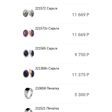
221572 Серьги
11 669
Р
221572п Серьги
11 669
Р
221565 Серьги
9 750
Р
221369п Серьги
11 375
Р
210659 Печатка
5 300
Р
211521 Печатка