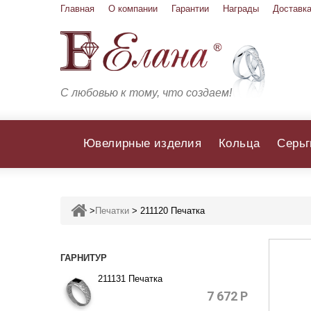
Главная
О компании
Гарантии
Награды
Доставка
С любовью к тому, что создаем!
Ювелирные изделия
Кольца
Серьг
>
Печатки
>
211120 Печатка
ГАРНИТУР
211131 Печатка
7 672
Р