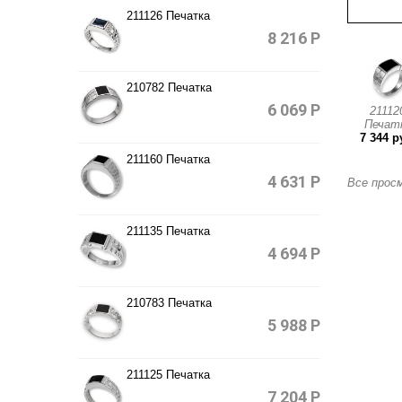
Про
211126 Печатка
8 216
Р
210782 Печатка
6 069
Р
21112
Печат
7 344 р
211160 Печатка
4 631
Р
Все прос
211135 Печатка
4 694
Р
210783 Печатка
5 988
Р
211125 Печатка
7 204
Р