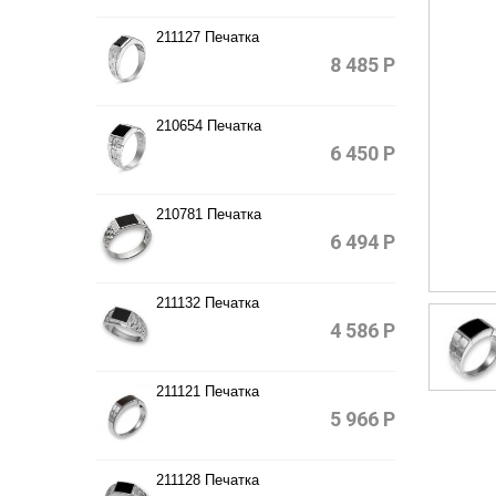
211127 Печатка
8 485
Р
210654 Печатка
6 450
Р
210781 Печатка
6 494
Р
211132 Печатка
4 586
Р
211121 Печатка
5 966
Р
211128 Печатка