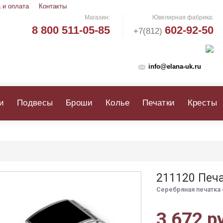
 и оплата
Контакты
Магазин:
Ювелирная фабрика:
8 800 511-05-85
602-92-50
+7(812)
info@elana-uk.ru
и
Подвесы
Броши
Колье
Печатки
Кресты
211120 Печ
Серебряная печатка 
3 672 р