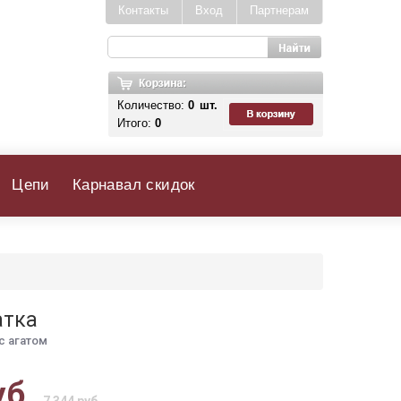
Контакты
Вход
Партнерам
Количество:
0
шт.
Итого:
0
Цепи
Карнавал скидок
атка
с агатом
уб.