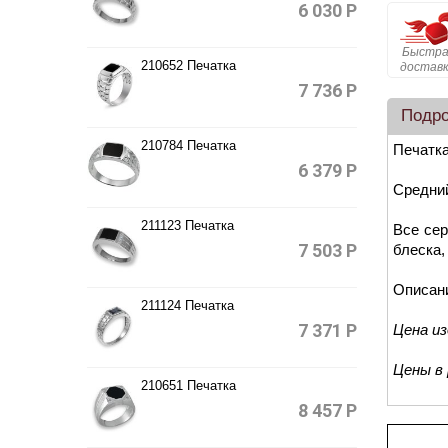
6 030
Р
Быстра
210652 Печатка
достав
7 736
Р
Подр
210784 Печатка
Печатка
6 379
Р
Средний
211123 Печатка
Все сер
7 503
Р
блеска,
Описан
211124 Печатка
7 371
Р
Цена и
Цены в
210651 Печатка
8 457
Р