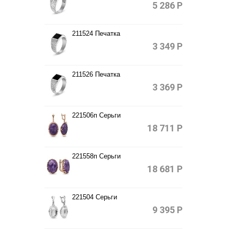
5 286
Р
211524 Печатка
3 349
Р
211526 Печатка
3 369
Р
221506п Серьги
18 711
Р
221558п Серьги
18 681
Р
221504 Серьги
9 395
Р