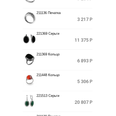
211136 Печатка
3 217
Р
221369 Серьги
11 375
Р
211369 Кольцо
6 893
Р
211448 Кольцо
5 306
Р
221513 Серьги
20 807
Р