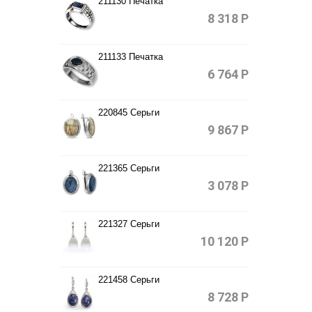
211130 Печатка
8 318
Р
211133 Печатка
6 764
Р
220845 Серьги
9 867
Р
221365 Серьги
3 078
Р
221327 Серьги
10 120
Р
221458 Серьги
8 728
Р