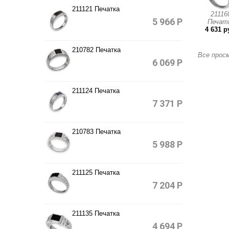
211121 Печатка
21116
5 966
Р
Печат
4 631 р
210782 Печатка
Все прос
6 069
Р
211124 Печатка
7 371
Р
210783 Печатка
5 988
Р
211125 Печатка
7 204
Р
211135 Печатка
4 694
Р