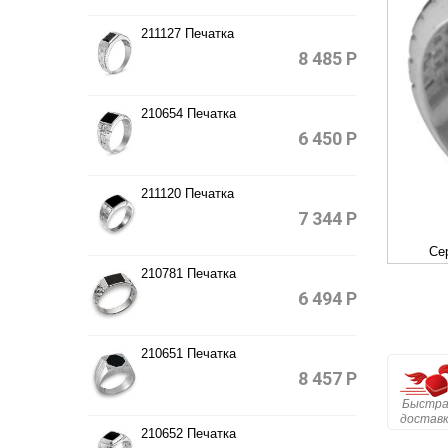
211127 Печатка
8 485
Р
210654 Печатка
6 450
Р
211120 Печатка
7 344
Р
Се
210781 Печатка
6 494
Р
210651 Печатка
8 457
Р
Быстра
достав
210652 Печатка