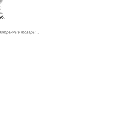
0
ка
уб.
мотренные товары...