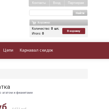
Контакты
Вход
Партнерам
Количество:
0
шт.
Итого:
0
Цепи
Карнавал скидок
атка
с агатом и фианитами
уб.