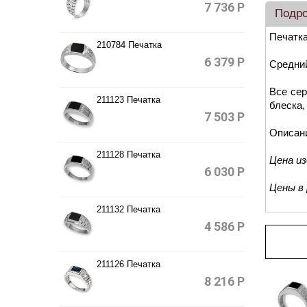
7 736
Р
Подр
Печатка
210784 Печатка
6 379
Р
Средний
Все сер
211123 Печатка
блеска,
7 503
Р
Описан
211128 Печатка
Цена и
6 030
Р
Цены в
211132 Печатка
4 586
Р
Про
211126 Печатка
8 216
Р