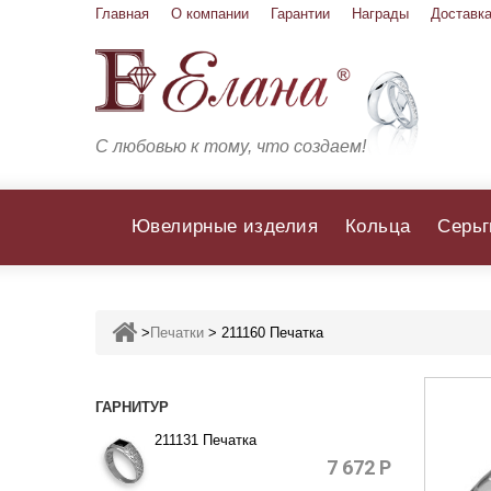
Главная
О компании
Гарантии
Награды
Доставка
С любовью к тому, что создаем!
Ювелирные изделия
Кольца
Серьг
>
Печатки
>
211160 Печатка
ГАРНИТУР
211131 Печатка
7 672
Р