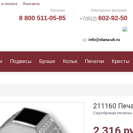
 и оплата
Контакты
Магазин:
Ювелирная фабрика:
8 800 511-05-85
602-92-50
+7(812)
info@elana-uk.ru
и
Подвесы
Броши
Колье
Печатки
Кресты
211160 Печ
Серебряная печатка 
2 316 р