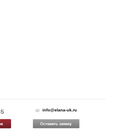
info@elana-uk.ru
85