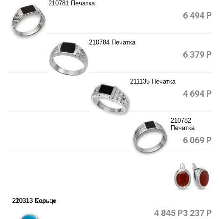
210781 Печатка
6 494
Р
210784 Печатка
6 379
Р
211135 Печатка
4 694
Р
210782
Печатка
6 069
Р
220313 Серьги
210313 Кольцо
4 845
Р
3 237
Р